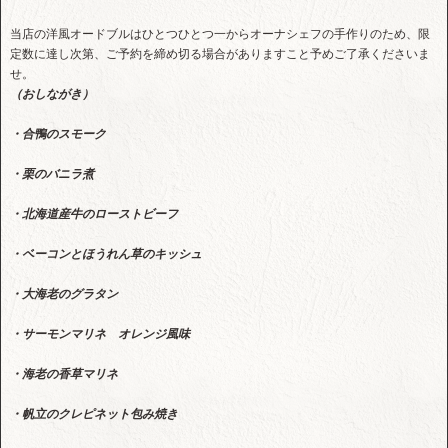
当店の洋風オードブルはひとつひとつ一からオーナシェフの手作りのため、限
定数に達し次第、ご予約を締め切る場合がありますこと予めご了承くださいま
せ。
（おしながき）
・合鴨のスモーク
・栗のバニラ煮
・北海道産牛のローストビーフ
・ベーコンとほうれん草のキッシュ
・大海老のグラタン
・サーモンマリネ オレンジ風味
・海老の香草マリネ
・帆立のクレピネット包み焼き