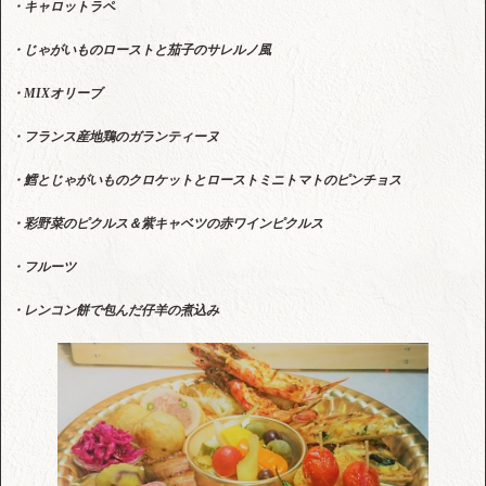
・キャロットラペ
・じゃがいものローストと茄子のサレルノ風
・MIXオリーブ
・フランス産地鶏のガランティーヌ
・鱈とじゃがいものクロケットとローストミニトマトのピンチョス
・彩野菜のピクルス＆紫キャベツの赤ワインピクルス
・フルーツ
・レンコン餅で包んだ仔羊の煮込み