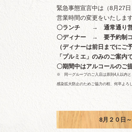
緊急事態宣言中は（8月27日
営業時間の変更をいたしま
〇ランチ → 通常通り営
〇ディナー → 要予約制コ
（ディナーは前日までにご
「プルミエ」のみのご案内
〇期間中はアルコールのご
※ 同一グループのご入店は原則4人以内と
感染拡大防止のためご協力の程、何卒よろ
8月２０日